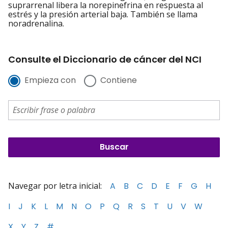
suprarrenal libera la norepinefrina en respuesta al
estrés y la presión arterial baja. También se llama
noradrenalina.
Consulte el Diccionario de cáncer del NCI
Empieza con
Contiene
Navegar por letra inicial:
A
B
C
D
E
F
G
H
I
J
K
L
M
N
O
P
Q
R
S
T
U
V
W
X
Y
Z
#