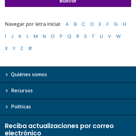
Navegar por letra inicial:
A
B
C
D
E
F
G
H
I
J
K
L
M
N
O
P
Q
R
S
T
U
V
W
X
Y
Z
#
Quiénes somos
Recursos
Políticas
Reciba actualizaciones por correo
electrónico