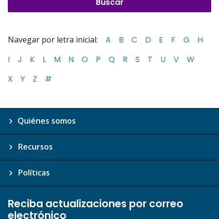
Navegar por letra inicial:
A
B
C
D
E
F
G
H
I
J
K
L
M
N
O
P
Q
R
S
T
U
V
W
X
Y
Z
#
Quiénes somos
Recursos
Políticas
Reciba actualizaciones por correo
electrónico