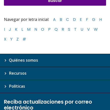
Navegar por letra inicial:
A
B
C
D
E
F
G
H
I
J
K
L
M
N
O
P
Q
R
S
T
U
V
W
X
Y
Z
#
Quiénes somos
Recursos
Políticas
Reciba actualizaciones por correo
electrónico