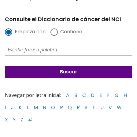
Consulte el Diccionario de cáncer del NCI
Empieza con
Contiene
Navegar por letra inicial:
A
B
C
D
E
F
G
H
I
J
K
L
M
N
O
P
Q
R
S
T
U
V
W
X
Y
Z
#