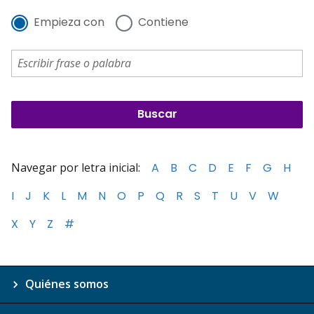
Empieza con
Contiene
Navegar por letra inicial:
A
B
C
D
E
F
G
H
I
J
K
L
M
N
O
P
Q
R
S
T
U
V
W
X
Y
Z
#
Quiénes somos