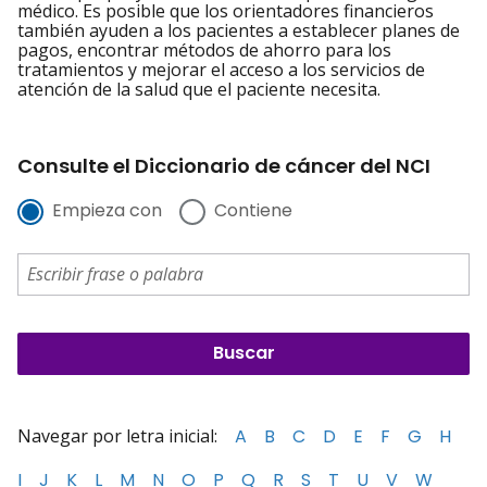
médico. Es posible que los orientadores financieros
también ayuden a los pacientes a establecer planes de
pagos, encontrar métodos de ahorro para los
tratamientos y mejorar el acceso a los servicios de
atención de la salud que el paciente necesita.
Consulte el Diccionario de cáncer del NCI
Empieza con
Contiene
Navegar por letra inicial:
A
B
C
D
E
F
G
H
I
J
K
L
M
N
O
P
Q
R
S
T
U
V
W