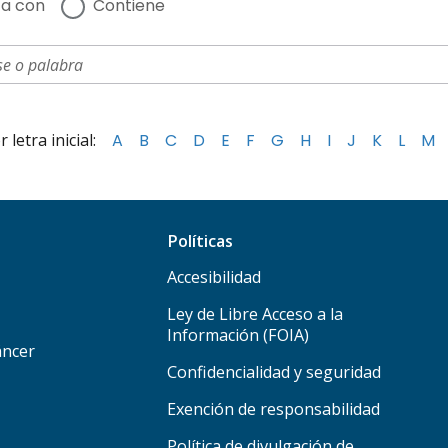
a con
Contiene
letra inicial:
A
B
C
D
E
F
G
H
I
J
K
L
M
Políticas
Accesibilidad
Ley de Libre Acceso a la
Información (FOIA)
áncer
Confidencialidad y seguridad
Exención de responsabilidad
Política de divulgación de