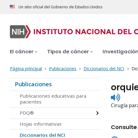
Un sitio oficial del Gobierno de Estados Unidos
El cáncer
Tipos de cáncer
Investigació
Página principal
Publicaciones
Diccionarios del NCI
Dic
Publicaciones
orqui
Listen
Publicaciones educativas para
to
pacientes
Cirugía par
pronunc
PDQ®
Hojas informativas
Consulte 
Diccionarios del NCI