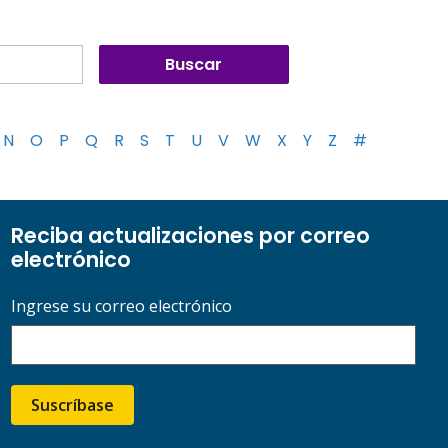
N
O
P
Q
R
S
T
U
V
W
X
Y
Z
#
Reciba actualizaciones por correo
electrónico
Ingrese su correo electrónico
Suscríbase