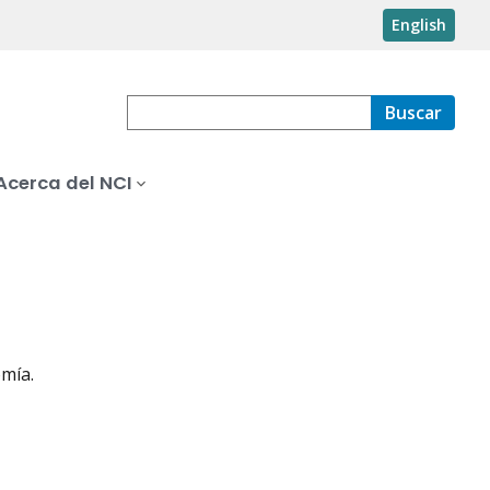
English
Buscar
Acerca del NCI
omía.