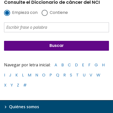
Consulte el Diccionario de cáncer del NCI
Empieza con
Contiene
Navegar por letra inicial:
A
B
C
D
E
F
G
H
I
J
K
L
M
N
O
P
Q
R
S
T
U
V
W
X
Y
Z
#
Quiénes somos