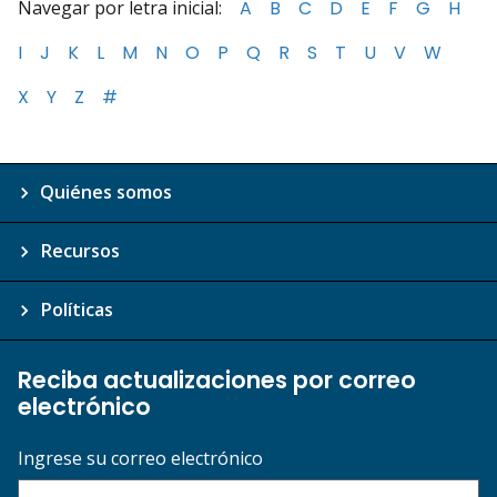
Navegar por letra inicial:
A
B
C
D
E
F
G
H
I
J
K
L
M
N
O
P
Q
R
S
T
U
V
W
X
Y
Z
#
Quiénes somos
Recursos
Políticas
Reciba actualizaciones por correo
electrónico
Ingrese su correo electrónico