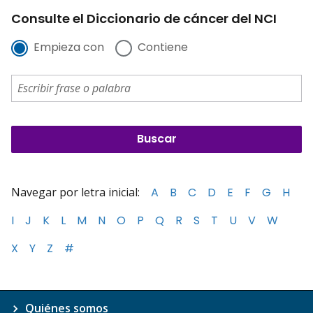
Consulte el Diccionario de cáncer del NCI
Empieza con
Contiene
Navegar por letra inicial:
A
B
C
D
E
F
G
H
I
J
K
L
M
N
O
P
Q
R
S
T
U
V
W
X
Y
Z
#
Quiénes somos