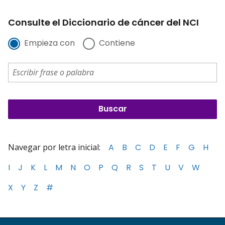
Consulte el Diccionario de cáncer del NCI
Empieza con
Contiene
Navegar por letra inicial:
A
B
C
D
E
F
G
H
I
J
K
L
M
N
O
P
Q
R
S
T
U
V
W
X
Y
Z
#