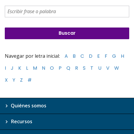
Navegar por letra inicial:
A
B
C
D
E
F
G
H
I
J
K
L
M
N
O
P
Q
R
S
T
U
V
W
X
Y
Z
#
Quiénes somos
Recursos