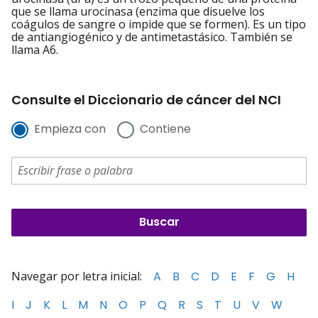
que se llama urocinasa (enzima que disuelve los
coágulos de sangre o impide que se formen). Es un tipo
de antiangiogénico y de antimetastásico. También se
llama A6.
Consulte el Diccionario de cáncer del NCI
Empieza con
Contiene
Navegar por letra inicial:
A
B
C
D
E
F
G
H
I
J
K
L
M
N
O
P
Q
R
S
T
U
V
W