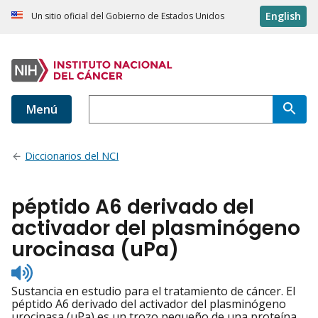
English
Un sitio oficial del Gobierno de Estados Unidos
Menú
Diccionarios del NCI
péptido A6 derivado del
activador del plasminógeno
urocinasa (uPa)
Listen
to
Sustancia en estudio para el tratamiento de cáncer. El
pronunciation
péptido A6 derivado del activador del plasminógeno
urocinasa (uPa) es un trozo pequeño de una proteína