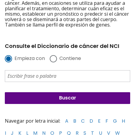
cáncer. Además, en ocasiones se utiliza para ayudar a
planificar el tratamiento, determinar cuán eficaz es el
mismo, establecer un pronóstico o predecir si el cáncer
volverá o se diseminará a otras partes del cuerpo.
También se llama perfil de expresión de genes.
Consulte el Diccionario de cáncer del NCI
Empieza con
Contiene
Navegar por letra inicial:
A
B
C
D
E
F
G
H
I
J
K
L
M
N
O
P
Q
R
S
T
U
V
W