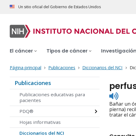
Un sitio oficial del Gobierno de Estados Unidos
El cáncer
Tipos de cáncer
Investigació
Página principal
Publicaciones
Diccionarios del NCI
Dic
Publicaciones
perfu
Listen
Publicaciones educativas para
to
pacientes
Bañar un ór
pronunc
pierna) rec
PDQ®
tratar el c
Hojas informativas
Diccionarios del NCI