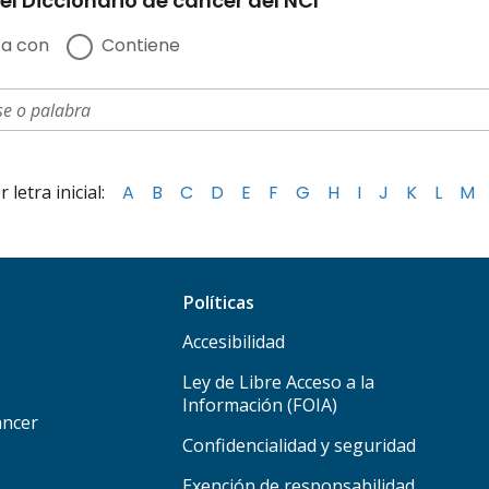
el Diccionario de cáncer del NCI
a con
Contiene
letra inicial:
A
B
C
D
E
F
G
H
I
J
K
L
M
Políticas
Accesibilidad
Ley de Libre Acceso a la
Información (FOIA)
áncer
Confidencialidad y seguridad
Exención de responsabilidad