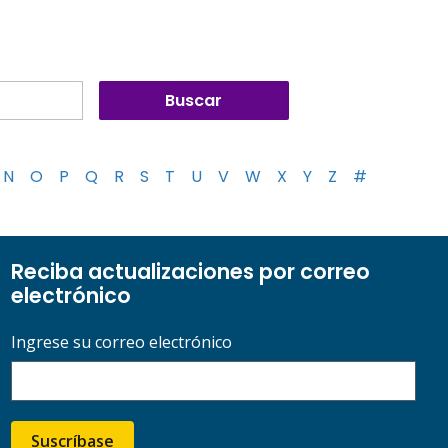
N
O
P
Q
R
S
T
U
V
W
X
Y
Z
#
Reciba actualizaciones por correo
electrónico
Ingrese su correo electrónico
Suscríbase