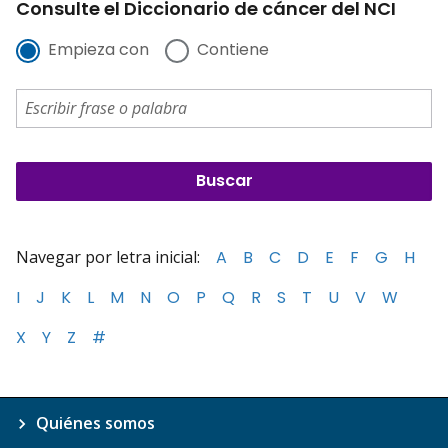
Consulte el Diccionario de cáncer del NCI
Empieza con
Contiene
Navegar por letra inicial:
A
B
C
D
E
F
G
H
I
J
K
L
M
N
O
P
Q
R
S
T
U
V
W
X
Y
Z
#
Quiénes somos