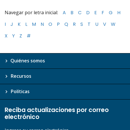
Navegar por letra inicial:
A
B
C
D
E
F
G
H
I
J
K
L
M
N
O
P
Q
R
S
T
U
V
W
X
Y
Z
#
Quiénes somos
Recursos
Políticas
Reciba actualizaciones por correo
electrónico