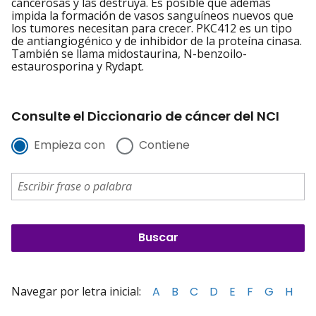
cancerosas y las destruya. Es posible que además
impida la formación de vasos sanguíneos nuevos que
los tumores necesitan para crecer. PKC412 es un tipo
de antiangiogénico y de inhibidor de la proteína cinasa.
También se llama midostaurina, N-benzoilo-
estaurosporina y Rydapt.
Consulte el Diccionario de cáncer del NCI
Empieza con
Contiene
Navegar por letra inicial:
A
B
C
D
E
F
G
H