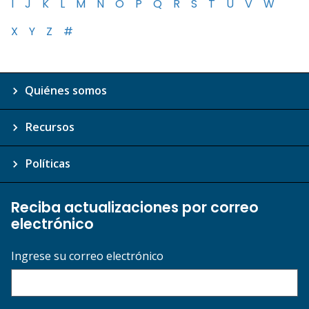
I
J
K
L
M
N
O
P
Q
R
S
T
U
V
W
X
Y
Z
#
Quiénes somos
Recursos
Políticas
Reciba actualizaciones por correo
electrónico
Ingrese su correo electrónico