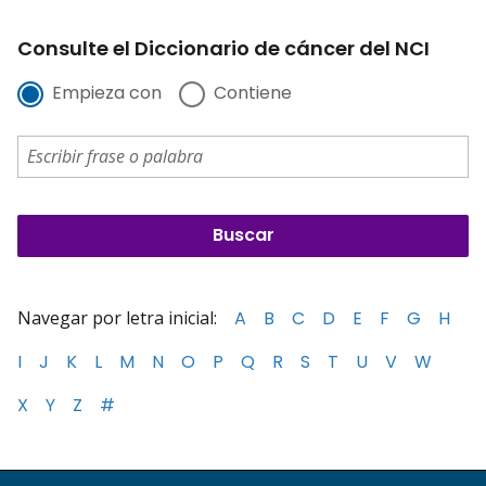
Consulte el Diccionario de cáncer del NCI
Empieza con
Contiene
Navegar por letra inicial:
A
B
C
D
E
F
G
H
I
J
K
L
M
N
O
P
Q
R
S
T
U
V
W
X
Y
Z
#