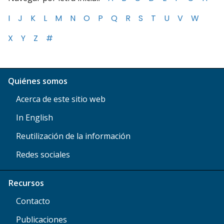
I
J
K
L
M
N
O
P
Q
R
S
T
U
V
W
X
Y
Z
#
Quiénes somos
Acerca de este sitio web
In English
Reutilización de la información
Redes sociales
Recursos
Contacto
Publicaciones