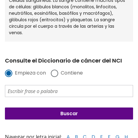
Células sanguíneas. La sangre contiene muchos tipos
de células: glóbulos blancos (monolitos, linfocitos,
neutrófilos, eosinófilos, basófilos y macrófagos),
glóbulos rojos (eritrocitos) y plaquetas. La sangre
circula por el cuerpo a través de las arterias y las
venas.
Consulte el Diccionario de cáncer del NCI
Empieza con
Contiene
Navegar por letra inicial:
A
B
C
D
E
F
G
H