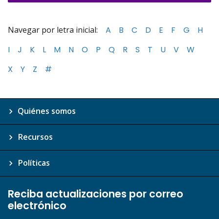
Navegar por letra inicial:
A
B
C
D
E
F
G
H
I
J
K
L
M
N
O
P
Q
R
S
T
U
V
W
X
Y
Z
#
Quiénes somos
Recursos
Políticas
Reciba actualizaciones por correo
electrónico