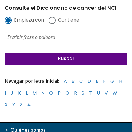
Consulte el Diccionario de cáncer del NCI
Empieza con
Contiene
Navegar por letra inicial:
A
B
C
D
E
F
G
H
I
J
K
L
M
N
O
P
Q
R
S
T
U
V
W
X
Y
Z
#
Quiénes somos