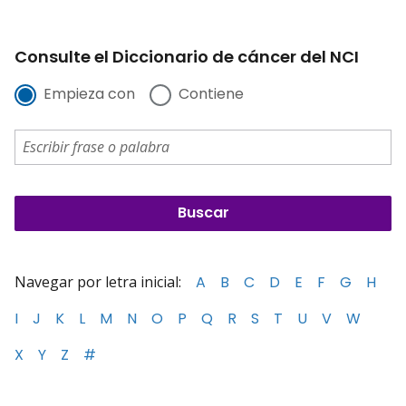
Consulte el Diccionario de cáncer del NCI
Empieza con
Contiene
Navegar por letra inicial:
A
B
C
D
E
F
G
H
I
J
K
L
M
N
O
P
Q
R
S
T
U
V
W
X
Y
Z
#