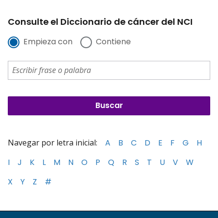
Consulte el Diccionario de cáncer del NCI
Empieza con
Contiene
Navegar por letra inicial:
A
B
C
D
E
F
G
H
I
J
K
L
M
N
O
P
Q
R
S
T
U
V
W
X
Y
Z
#