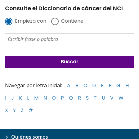
Consulte el Diccionario de cáncer del NCI
Empieza con
Contiene
Navegar por letra inicial:
A
B
C
D
E
F
G
H
I
J
K
L
M
N
O
P
Q
R
S
T
U
V
W
X
Y
Z
#
Quiénes somos