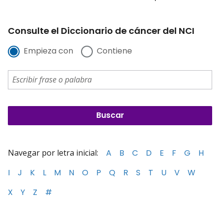
Consulte el Diccionario de cáncer del NCI
Empieza con
Contiene
Navegar por letra inicial:
A
B
C
D
E
F
G
H
I
J
K
L
M
N
O
P
Q
R
S
T
U
V
W
X
Y
Z
#