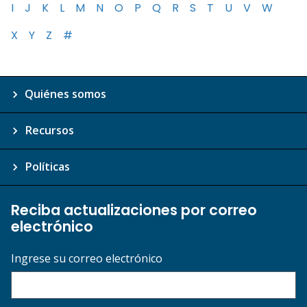
I
J
K
L
M
N
O
P
Q
R
S
T
U
V
W
X
Y
Z
#
Quiénes somos
Recursos
Políticas
Reciba actualizaciones por correo
electrónico
Ingrese su correo electrónico