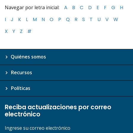
Navegar por letra inicial:
A
B
C
D
E
F
G
H
I
J
K
L
M
N
O
P
Q
R
S
T
U
V
W
X
Y
Z
#
Quiénes somos
Recursos
Políticas
Reciba actualizaciones por correo
electrónico
Ingrese su correo electrónico