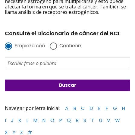
necesiten estrógeno para multiplicarse y esto puede
afectar la forma en que se trata el cáncer. También se
llama análisis de receptores estrogénicos.
Consulte el Diccionario de cáncer del NCI
Empieza con
Contiene
Navegar por letra inicial:
A
B
C
D
E
F
G
H
I
J
K
L
M
N
O
P
Q
R
S
T
U
V
W
X
Y
Z
#