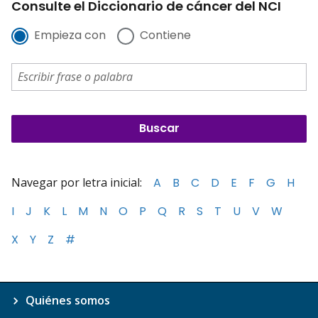
Consulte el Diccionario de cáncer del NCI
Empieza con
Contiene
Navegar por letra inicial:
A
B
C
D
E
F
G
H
I
J
K
L
M
N
O
P
Q
R
S
T
U
V
W
X
Y
Z
#
Quiénes somos