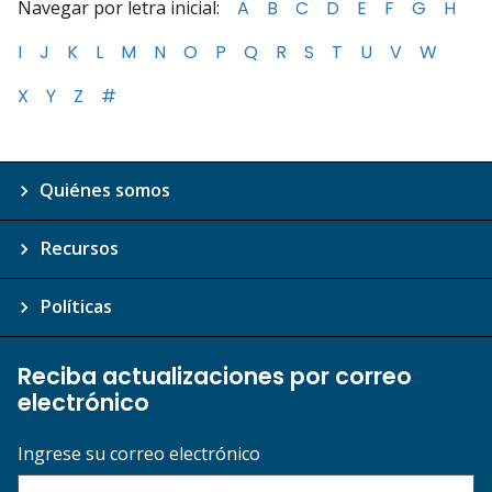
Navegar por letra inicial:
A
B
C
D
E
F
G
H
I
J
K
L
M
N
O
P
Q
R
S
T
U
V
W
X
Y
Z
#
Quiénes somos
Recursos
Políticas
Reciba actualizaciones por correo
electrónico
Ingrese su correo electrónico