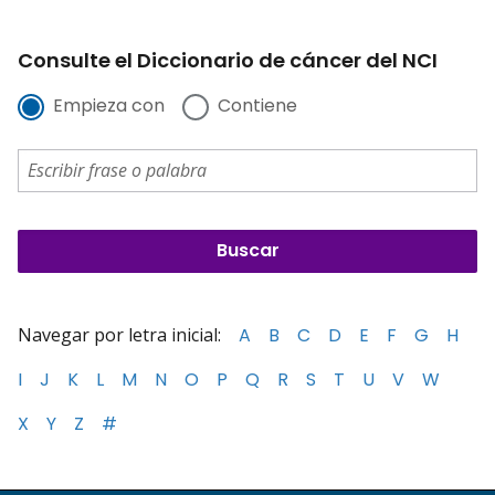
Consulte el Diccionario de cáncer del NCI
Empieza con
Contiene
Navegar por letra inicial:
A
B
C
D
E
F
G
H
I
J
K
L
M
N
O
P
Q
R
S
T
U
V
W
X
Y
Z
#