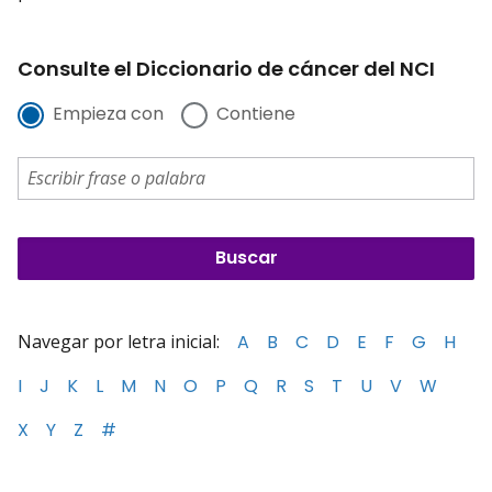
Consulte el Diccionario de cáncer del NCI
Empieza con
Contiene
Navegar por letra inicial:
A
B
C
D
E
F
G
H
I
J
K
L
M
N
O
P
Q
R
S
T
U
V
W
X
Y
Z
#