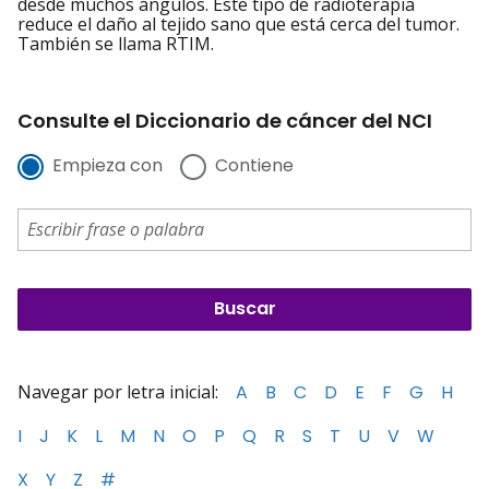
desde muchos ángulos. Este tipo de radioterapia
reduce el daño al tejido sano que está cerca del tumor.
También se llama RTIM.
Consulte el Diccionario de cáncer del NCI
Empieza con
Contiene
Navegar por letra inicial:
A
B
C
D
E
F
G
H
I
J
K
L
M
N
O
P
Q
R
S
T
U
V
W
X
Y
Z
#