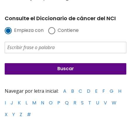
Consulte el Diccionario de cáncer del NCI
Empieza con
Contiene
Navegar por letra inicial:
A
B
C
D
E
F
G
H
I
J
K
L
M
N
O
P
Q
R
S
T
U
V
W
X
Y
Z
#