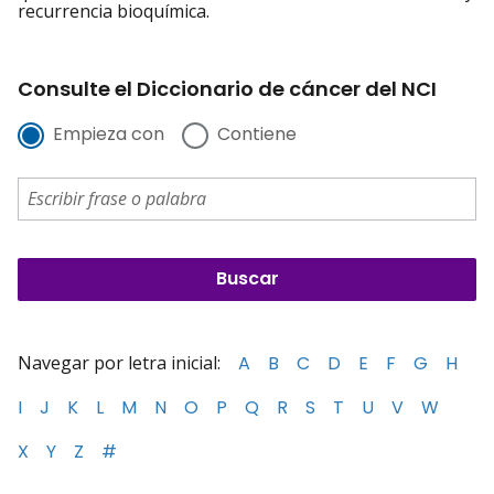
recurrencia bioquímica.
Consulte el Diccionario de cáncer del NCI
Empieza con
Contiene
Navegar por letra inicial:
A
B
C
D
E
F
G
H
I
J
K
L
M
N
O
P
Q
R
S
T
U
V
W
X
Y
Z
#