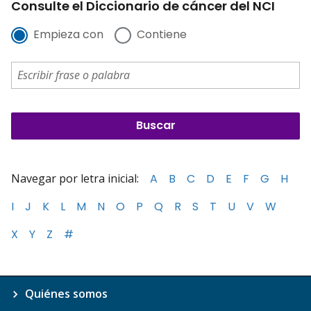
Consulte el Diccionario de cáncer del NCI
Empieza con
Contiene
Navegar por letra inicial:
A
B
C
D
E
F
G
H
I
J
K
L
M
N
O
P
Q
R
S
T
U
V
W
X
Y
Z
#
Quiénes somos