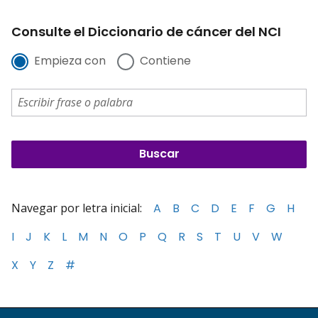
Consulte el Diccionario de cáncer del NCI
Empieza con
Contiene
Navegar por letra inicial:
A
B
C
D
E
F
G
H
I
J
K
L
M
N
O
P
Q
R
S
T
U
V
W
X
Y
Z
#