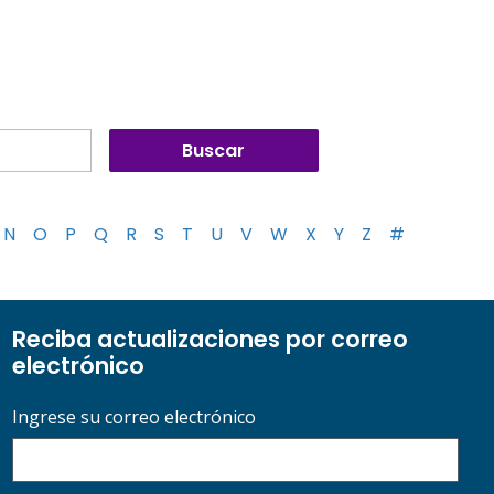
N
O
P
Q
R
S
T
U
V
W
X
Y
Z
#
Reciba actualizaciones por correo
electrónico
Ingrese su correo electrónico