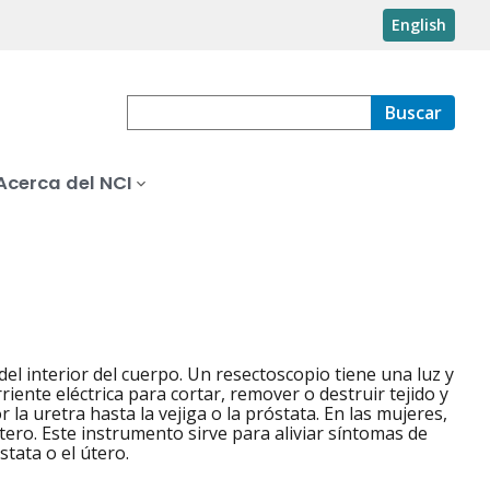
English
Buscar
Acerca del NCI
l interior del cuerpo. Un resectoscopio tiene una luz y
iente eléctrica para cortar, remover o destruir tejido y
la uretra hasta la vejiga o la próstata. En las mujeres,
útero. Este instrumento sirve para aliviar síntomas de
tata o el útero.