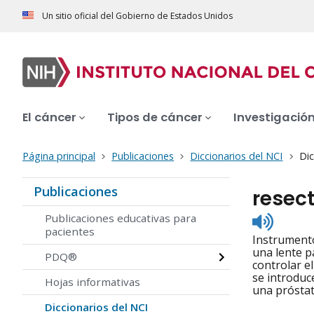
Un sitio oficial del Gobierno de Estados Unidos
El cáncer
Tipos de cáncer
Investigació
Página principal
Publicaciones
Diccionarios del NCI
Dic
Publicaciones
resec
Listen
Publicaciones educativas para
to
pacientes
Instrumento
pronunc
una lente p
PDQ®
controlar el
se introduce
Hojas informativas
una próstat
Diccionarios del NCI