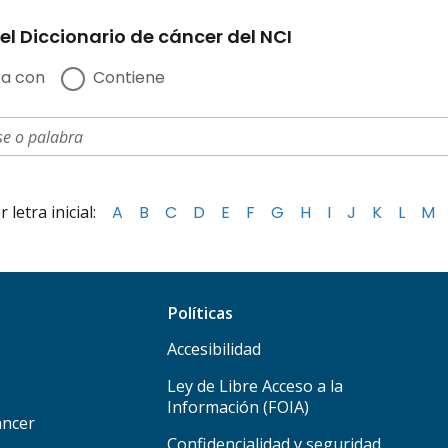
el Diccionario de cáncer del NCI
a con
Contiene
letra inicial:
A
B
C
D
E
F
G
H
I
J
K
L
M
Políticas
Accesibilidad
Ley de Libre Acceso a la
Información (FOIA)
áncer
Confidencialidad y seguridad