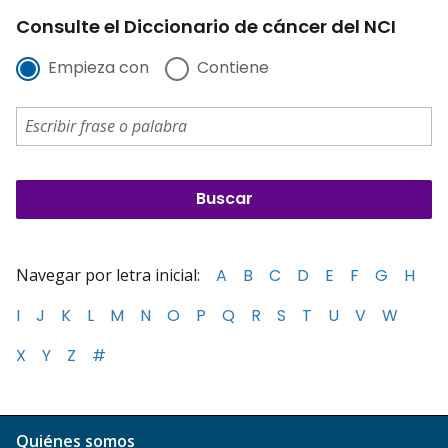
Consulte el Diccionario de cáncer del NCI
Empieza con
Contiene
Navegar por letra inicial:
A
B
C
D
E
F
G
H
I
J
K
L
M
N
O
P
Q
R
S
T
U
V
W
X
Y
Z
#
Quiénes somos