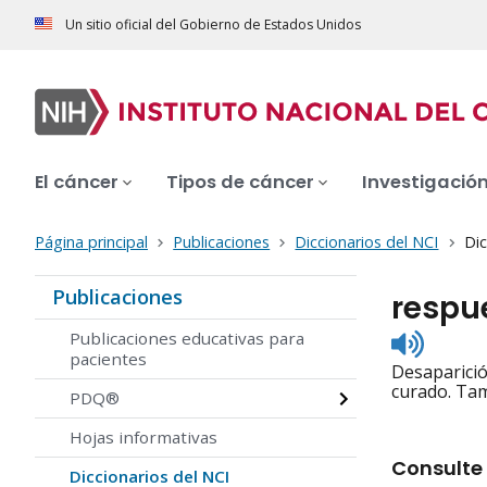
Un sitio oficial del Gobierno de Estados Unidos
El cáncer
Tipos de cáncer
Investigació
Página principal
Publicaciones
Diccionarios del NCI
Dic
Publicaciones
respu
Listen
Publicaciones educativas para
to
pacientes
Desaparició
pronunc
curado. Tam
PDQ®
Hojas informativas
Consulte 
Diccionarios del NCI