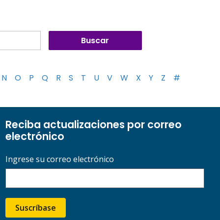
N
O
P
Q
R
S
T
U
V
W
X
Y
Z
#
Reciba actualizaciones por correo
electrónico
Ingrese su correo electrónico
Suscríbase