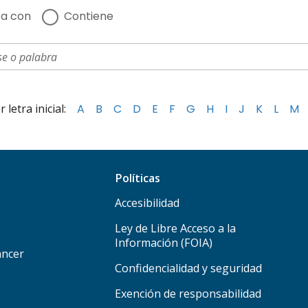
a con
Contiene
letra inicial:
A
B
C
D
E
F
G
H
I
J
K
L
M
Políticas
Accesibilidad
Ley de Libre Acceso a la
Información (FOIA)
áncer
Confidencialidad y seguridad
Exención de responsabilidad