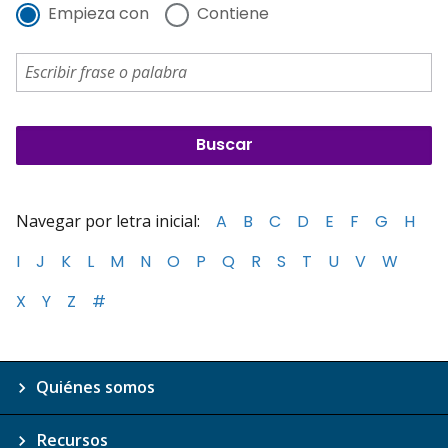
Empieza con
Contiene
Navegar por letra inicial:
A
B
C
D
E
F
G
H
I
J
K
L
M
N
O
P
Q
R
S
T
U
V
W
X
Y
Z
#
Quiénes somos
Recursos