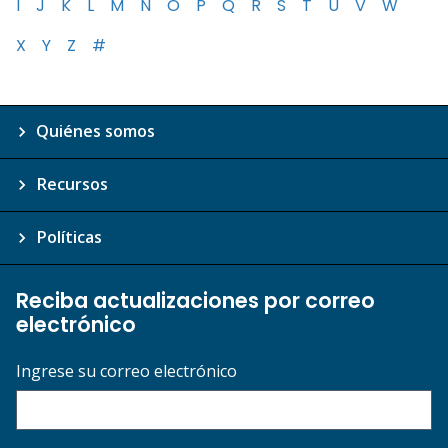
I
J
K
L
M
N
O
P
Q
R
S
T
U
V
W
X
Y
Z
#
Quiénes somos
Recursos
Políticas
Reciba actualizaciones por correo
electrónico
Ingrese su correo electrónico