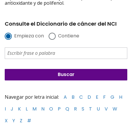
antioxidante y de polifenol.
Consulte el Diccionario de cáncer del NCI
Empieza con
Contiene
Navegar por letra inicial:
A
B
C
D
E
F
G
H
I
J
K
L
M
N
O
P
Q
R
S
T
U
V
W
X
Y
Z
#