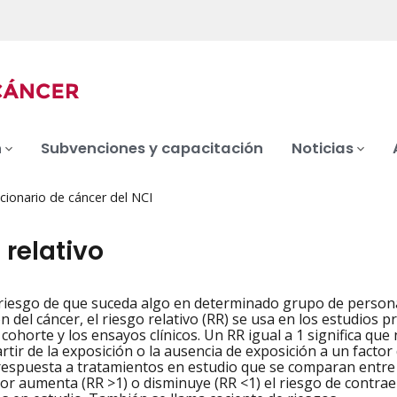
n
Subvenciones y capacitación
Noticias
cionario de cáncer del NCI
 relativo
riesgo de que suceda algo en determinado grupo de persona
iation
n del cáncer, el riesgo relativo (RR) se usa en los estudios 
cohorte y los ensayos clínicos. Un RR igual a 1 significa que
rtir de la exposición o la ausencia de exposición a un facto
respuesta a tratamientos en estudio que se comparan entre s
tor aumenta (RR >1) o disminuye (RR <1) el riesgo de contraer