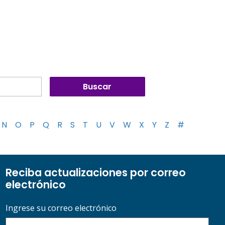
N
O
P
Q
R
S
T
U
V
W
X
Y
Z
#
Reciba actualizaciones por correo
electrónico
Ingrese su correo electrónico