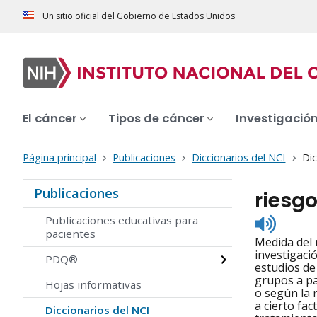
Un sitio oficial del Gobierno de Estados Unidos
El cáncer
Tipos de cáncer
Investigació
Página principal
Publicaciones
Diccionarios del NCI
Dic
Publicaciones
riesgo
Listen
Publicaciones educativas para
to
pacientes
Medida del 
pronunc
investigació
PDQ®
estudios de 
grupos a pa
Hojas informativas
o según la 
a cierto fac
Diccionarios del NCI