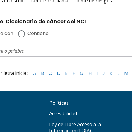
s en estudio. También se llama cociente de riesgos.
el Diccionario de cáncer del NCI
a con
Contiene
letra inicial:
A
B
C
D
E
F
G
H
I
J
K
L
M
Políticas
Accesibilidad
Ley de Libre Acceso a la
Información (FOIA)