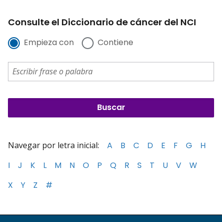
Consulte el Diccionario de cáncer del NCI
Empieza con
Contiene
Navegar por letra inicial:
A
B
C
D
E
F
G
H
I
J
K
L
M
N
O
P
Q
R
S
T
U
V
W
X
Y
Z
#