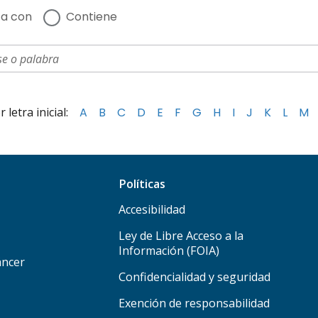
a con
Contiene
letra inicial:
A
B
C
D
E
F
G
H
I
J
K
L
M
Políticas
Accesibilidad
Ley de Libre Acceso a la
Información (FOIA)
áncer
Confidencialidad y seguridad
Exención de responsabilidad