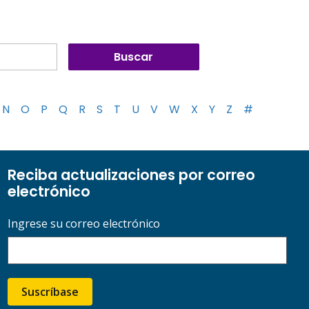
N
O
P
Q
R
S
T
U
V
W
X
Y
Z
#
Reciba actualizaciones por correo
electrónico
Ingrese su correo electrónico
Suscríbase