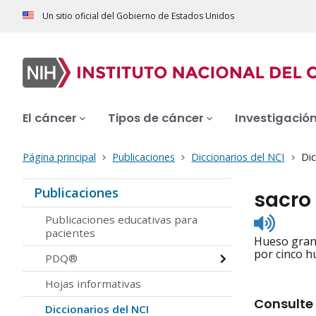
Un sitio oficial del Gobierno de Estados Unidos
El cáncer
Tipos de cáncer
Investigació
Página principal
Publicaciones
Diccionarios del NCI
Dic
Publicaciones
sacro
Listen
Publicaciones educativas para
to
pacientes
Hueso grand
pronunc
por cinco h
PDQ®
Hojas informativas
Consulte 
Diccionarios del NCI