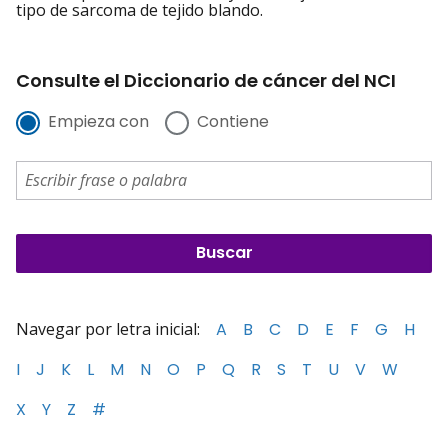
tipo de sarcoma de tejido blando.
Consulte el Diccionario de cáncer del NCI
Empieza con
Contiene
Navegar por letra inicial:
A
B
C
D
E
F
G
H
I
J
K
L
M
N
O
P
Q
R
S
T
U
V
W
X
Y
Z
#