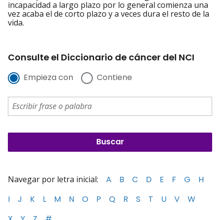
incapacidad a largo plazo por lo general comienza una
vez acaba el de corto plazo y a veces dura el resto de la
vida.
Consulte el Diccionario de cáncer del NCI
Empieza con
Contiene
Navegar por letra inicial:
A
B
C
D
E
F
G
H
I
J
K
L
M
N
O
P
Q
R
S
T
U
V
W
X
Y
Z
#